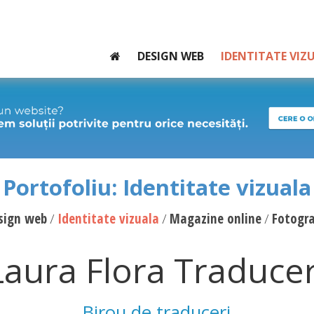
DESIGN WEB
IDENTITATE VIZ
Portofoliu: Identitate vizuala
sign web
Identitate vizuala
Magazine online
Fotogra
Laura Flora Traducer
Birou de traduceri